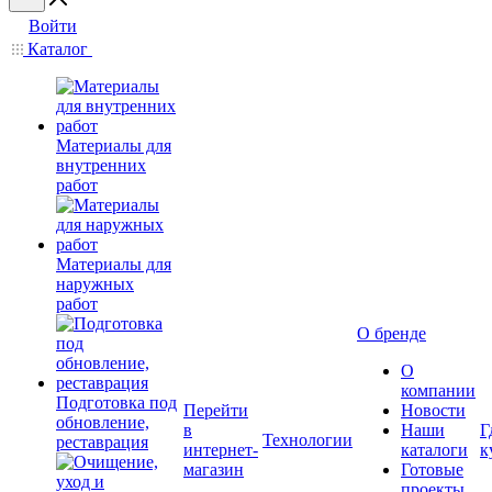
Войти
Каталог
Материалы для
внутренних
работ
Материалы для
наружных
работ
О бренде
О
компании
Подготовка под
Перейти
Новости
обновление,
в
Наши
Г
Технологии
реставрация
интернет-
каталоги
к
магазин
Готовые
проекты