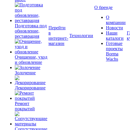
О бренде
О
компании
Подготовка под
Перейти
Новости
обновление,
в
Наши
Г
Технологии
реставрация
интернет-
каталоги
к
магазин
Готовые
проекты
Borma
Очищение, уход
Wachs
и обновление
Золочение
Декорирование
Ремонт
покрытий
Сопутствующие