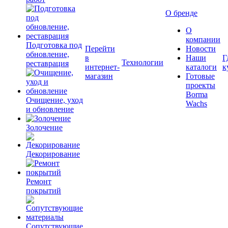
О бренде
О
компании
Подготовка под
Перейти
Новости
обновление,
в
Наши
Г
Технологии
реставрация
интернет-
каталоги
к
магазин
Готовые
проекты
Borma
Очищение, уход
Wachs
и обновление
Золочение
Декорирование
Ремонт
покрытий
Сопутствующие