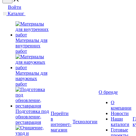
Войти
Каталог
Материалы для
внутренних
работ
Материалы для
наружных
работ
О бренде
О
компании
Подготовка под
Перейти
Новости
обновление,
в
Наши
Г
Технологии
реставрация
интернет-
каталоги
к
магазин
Готовые
проекты