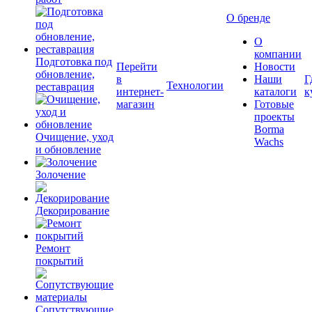
О бренде
О
компании
Подготовка под
Перейти
Новости
обновление,
в
Наши
Г
Технологии
реставрация
интернет-
каталоги
к
магазин
Готовые
проекты
Borma
Очищение, уход
Wachs
и обновление
Золочение
Декорирование
Ремонт
покрытий
Сопутствующие