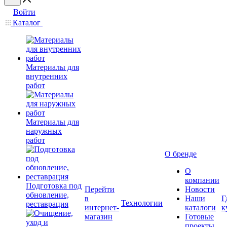
Войти
Каталог
Материалы для
внутренних
работ
Материалы для
наружных
работ
О бренде
О
компании
Подготовка под
Перейти
Новости
обновление,
в
Наши
Г
Технологии
реставрация
интернет-
каталоги
к
магазин
Готовые
проекты